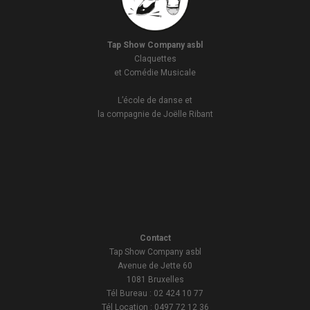
Tap Show Company asbl
Claquettes
et Comédie Musicale
L’école de danse et
la compagnie de Joëlle Ribant
Contact
Tap Show Company asbl
Avenue de Jette 60
1081 Bruxelles
Tél Bureau : 02 424 10 77
Tél Location : 0497 72 12 36