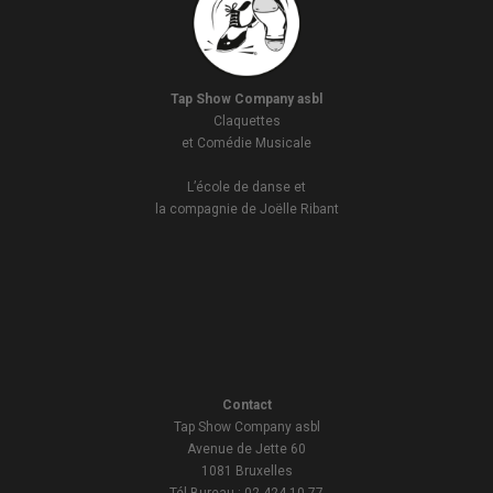
Tap Show Company asbl
Claquettes
et Comédie Musicale
L’école de danse et
la compagnie de Joëlle Ribant
Contact
Tap Show Company asbl
Avenue de Jette 60
1081 Bruxelles