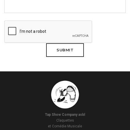
Tap Show Company asbl
Claquettes
et Comédie Musicale