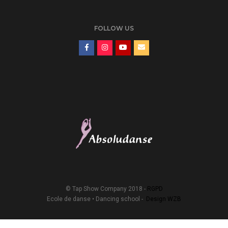
FOLLOW US
© Tap Show Company 2018 -
RGPD
Ecole de danse • Dancing school -
Design WZB