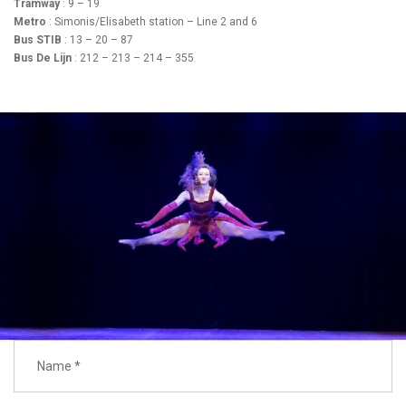
Tramway
: 9 – 19
Metro
: Simonis/Elisabeth station – Line 2 and 6
Bus STIB
: 13 – 20 – 87
Bus De Lijn
: 212 – 213 – 214 – 355